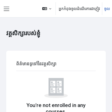
រំលងទៅកាន់មាតិកាមេ
អ្នកកំពុងចូលដំណើរការជាភ្ញៀវ
ចូល
Side panel
វគ្គសិក្សារបស់ខ្ញុំ
Main content blocks
រំលង ព័ត៌មានទូទៅនៃវគ្គសិក្សា
ព័ត៌មានទូទៅនៃវគ្គសិក្សា
You're not enrolled in any
courses.