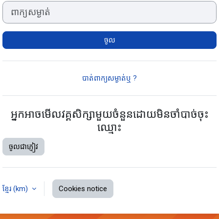
ពាក្យសម្ងាត់
ចូល
បាត់ពាក្យសម្ងាត់ឬ ?
អ្នកអាចមើលវគ្គសិក្សាមួយចំនួនដោយមិនចាំបាច់ចុះ
ឈ្មោះ
ចូលជាភ្ញៀវ
ខ្មែរ ‎(km)‎
Cookies notice