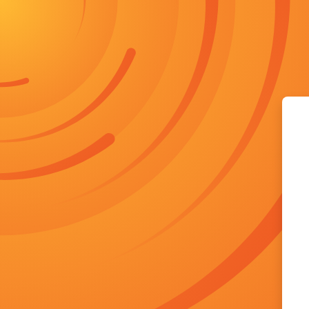
រំលងទៅកាន់មាតិកាមេ