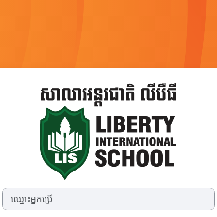
ចូលទៅ Liberty In
ឈ្មោះអ្នកប្រើ